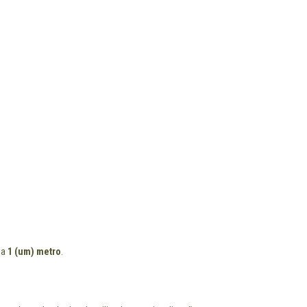
 a
1 (um) metro
.