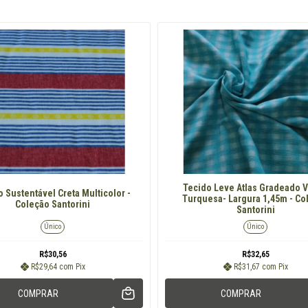
Tecido Leve Atlas Gradeado 
 Sustentável Creta Multicolor -
Turquesa- Largura 1,45m - Co
Coleção Santorini
Santorini
Único
Único
R$30,56
R$32,65
R$29,64
com
Pix
R$31,67
com
Pix
COMPRAR
COMPRAR