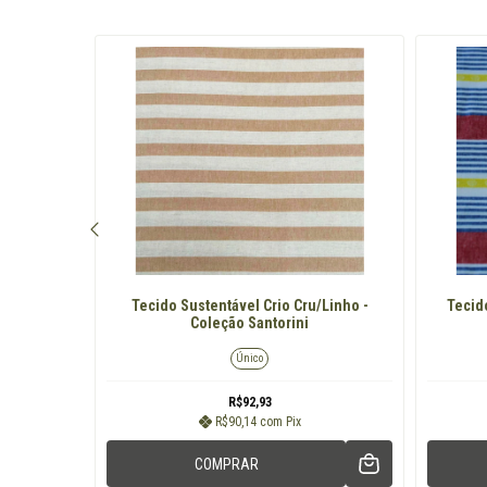
61
% OFF
ex Prata -
Tecido Sustentável Crio Cru/Linho -
Tecido
Rich
Coleção Santorini
Único
R$92,93
R$90,14
com
Pix
COMPRAR