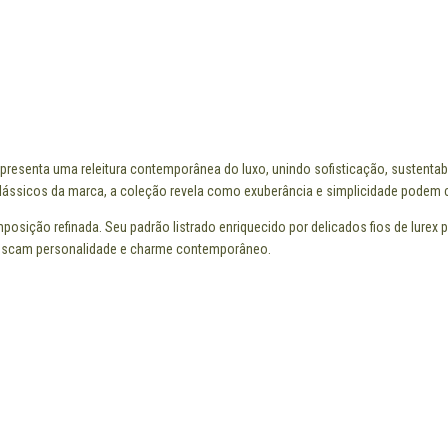
apresenta uma releitura contemporânea do luxo, unindo sofisticação, sustenta
ássicos da marca, a coleção revela como exuberância e simplicidade podem co
sição refinada. Seu padrão listrado enriquecido por delicados fios de lurex pr
e buscam personalidade e charme contemporâneo.