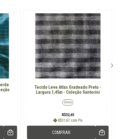
Verde
Tecido Leve Atlas Gradeado Preto -
Tecido
leção
Largura 1,45m - Coleção Santorini
Único
R$32,65
R$31,67
com
Pix
COMPRAR