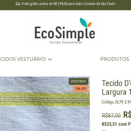
Frete grátis acima de R$ 599,00 para todo o Estado de São Paulo.
ECIDOS VESTUÁRIO
PRODUTOS 
Tecido D'
ESGOTADO
72
% OFF
Largura 
Código
2679-2.9
R
R$87,00
R$23,51
com
P