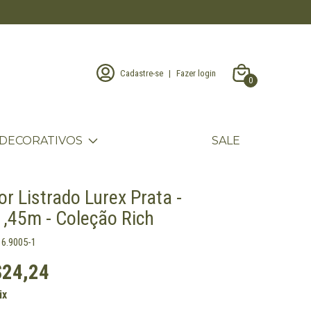
Cadastre-se
|
Fazer login
0
DECORATIVOS
SALE
or Listrado Lurex Prata -
1,45m - Coleção Rich
16.9005-1
$24,24
ix