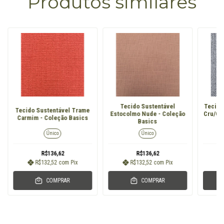
Produtos similares
Tecido Sustentável
Tecido
Tecido Sustentável Trame
Estocolmo Nude - Coleção
Cru/Ci
Carmim - Coleção Basics
Basics
Único
Único
R$136,62
R$136,62
R$132,52
com
Pix
R$132,52
com
Pix
COMPRAR
COMPRAR