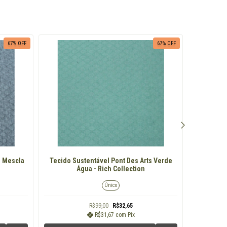
67
% OFF
67
% OFF
s Mescla
Tecido Sustentável Pont Des Arts Verde
Tecido S
Água - Rich Collection
Único
R$99,00
R$32,65
R$31,67
com
Pix