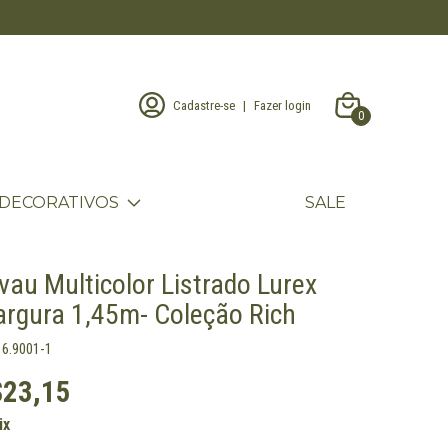
Cadastre-se
|
Fazer login
0
DECORATIVOS
SALE
vau Multicolor Listrado Lurex
Largura 1,45m- Coleção Rich
16.9001-1
$23,15
ix