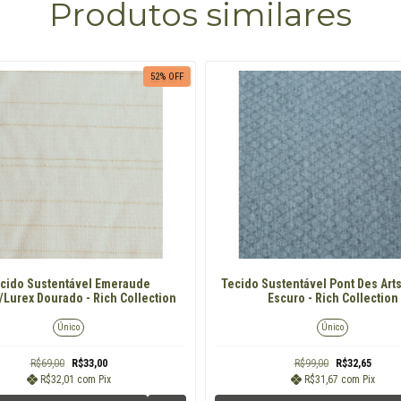
Produtos similares
52
% OFF
cido Sustentável Emeraude
Tecido Sustentável Pont Des Art
/Lurex Dourado - Rich Collection
Escuro - Rich Collection
Único
Único
R$69,00
R$33,00
R$99,00
R$32,65
R$32,01
com
Pix
R$31,67
com
Pix