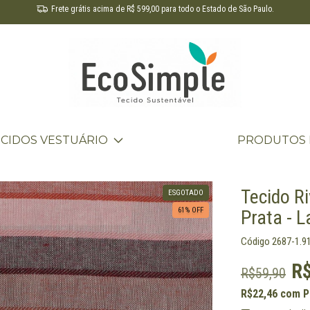
Frete grátis acima de R$ 599,00 para todo o Estado de São Paulo.
ECIDOS VESTUÁRIO
PRODUTOS 
Tecido Ri
ESGOTADO
61
% OFF
Prata - 
Código
2687-1.9
R
R$59,90
R$22,46
com
P