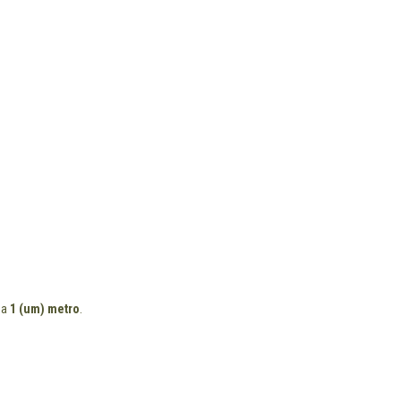
 a
1 (um) metro
.