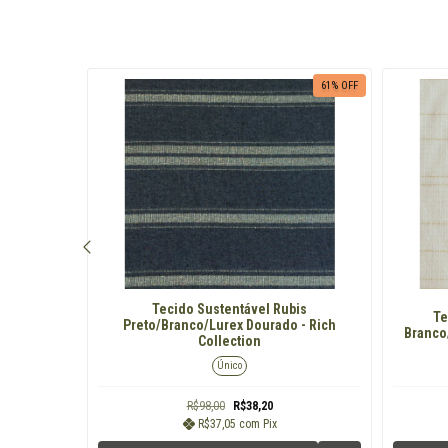
ESGOTADO
61
% OFF
72
% OFF
Tecido Sustentável Rubis
ourado -
Te
Preto/Branco/Lurex Dourado - Rich
Rich
Branco
Collection
Único
R$98,00
R$38,20
R$37,05
com
Pix