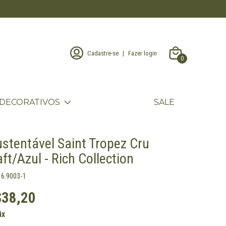
Cadastre-se
|
Fazer login
0
DECORATIVOS
SALE
ustentável Saint Tropez Cru
ft/Azul - Rich Collection
16.9003-1
$38,20
ix