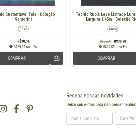
do Sustentável Tela - Coleção
Tecido Rubis Leve Listrado Lurex
Santorini
Largura 1,45m - Coleção Ri
Único
Único
R$30,56
R$98,00
R$38,20
R$29,64
com
Pix
R$37,05
com
Pix
COMPRAR
COMPRAR
Receba nossas novidades
Deixe seu e-mail para não perder nenhu