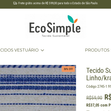
Frete grátis acima de R$ 599,00 para todo o Estado de São Paulo.
ECIDOS VESTUÁRIO
PRODUTOS 
Tecido S
36
% OFF
Linho/kra
Código
2745-1.9
R
R$59,90
R$37,05
com
P