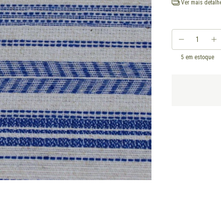
Ver mais detalh
5
em estoque