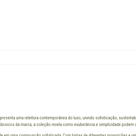
apresenta uma releitura contemporânea do luxo, unindo sofisticação, sustenta
ássicos da marca, a coleção revela como exuberância e simplicidade podem co
dade em uma composição sofisticada. Com listras de diferentes proporções e um