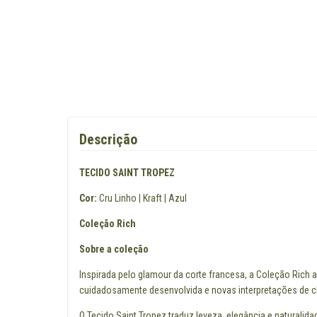
Descrição
TECIDO SAINT TROPEZ
Cor:
Cru Linho | Kraft | Azul
Coleção Rich
Sobre a coleção
Inspirada pelo glamour da corte francesa, a Coleção Rich 
cuidadosamente desenvolvida e novas interpretações de cl
O Tecido Saint Tropez traduz leveza, elegância e naturali