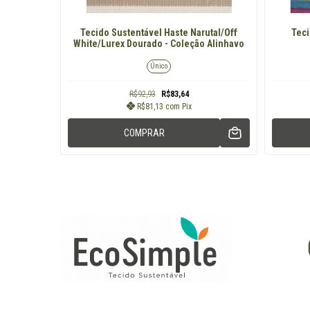
Linho/Azul
Tecido Sustentável Haste Narutal/Off
Teci
ini
White/Lurex Dourado - Coleção Alinhavo
Único
R$92,93
R$83,64
R$81,13
com
Pix
COMPRAR