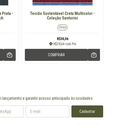
T
 Prata -
Tecido Sustentável Creta Multicolor -
Preto/
ch
Coleção Santorini
Único
R$30,56
R$29,64
com
Pix
COMPRAR
m lançamento e garantir acesso antecipado às novidades.