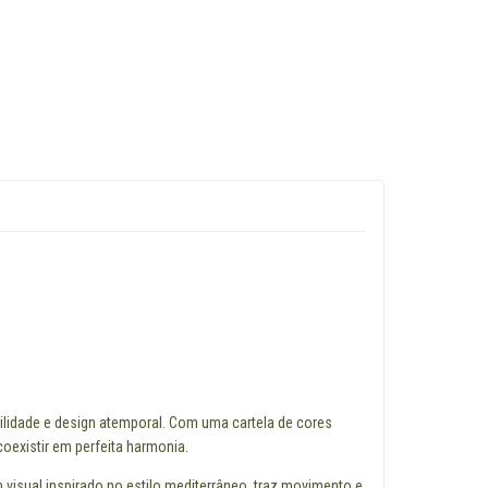
bilidade e design atemporal. Com uma cartela de cores
existir em perfeita harmonia.
 visual inspirado no estilo mediterrâneo, traz movimento e